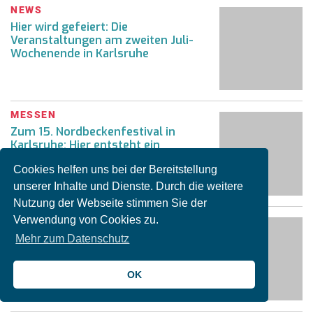
NEWS
Hier wird gefeiert: Die
Veranstaltungen am zweiten Juli-
Wochenende in Karlsruhe
MESSEN
Zum 15. Nordbeckenfestival in
Karlsruhe: Hier entsteht ein
riesiges Wandbild
Cookies helfen uns bei der Bereitstellung
unserer Inhalte und Dienste. Durch die weitere
Nutzung der Webseite stimmen Sie der
Verwendung von Cookies zu.
EVENTS
Altstadtfest, Kunsthandwerk,
Mehr zum Datenschutz
Testspiele & mehr:
Veranstaltungen in der ersten
OK
Juli-Woche in Karlsruhe