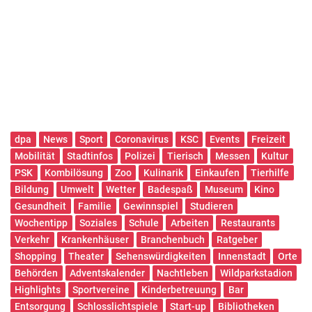
dpa
News
Sport
Coronavirus
KSC
Events
Freizeit
Mobilität
Stadtinfos
Polizei
Tierisch
Messen
Kultur
PSK
Kombilösung
Zoo
Kulinarik
Einkaufen
Tierhilfe
Bildung
Umwelt
Wetter
Badespaß
Museum
Kino
Gesundheit
Familie
Gewinnspiel
Studieren
Wochentipp
Soziales
Schule
Arbeiten
Restaurants
Verkehr
Krankenhäuser
Branchenbuch
Ratgeber
Shopping
Theater
Sehenswürdigkeiten
Innenstadt
Orte
Behörden
Adventskalender
Nachtleben
Wildparkstadion
Highlights
Sportvereine
Kinderbetreuung
Bar
Entsorgung
Schlosslichtspiele
Start-up
Bibliotheken