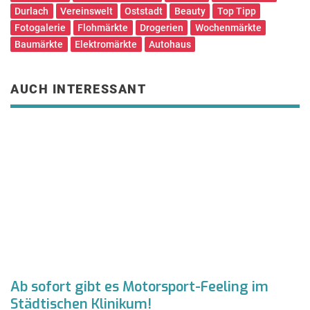
Durlach
Vereinswelt
Oststadt
Beauty
Top Tipp
Fotogalerie
Flohmärkte
Drogerien
Wochenmärkte
Baumärkte
Elektromärkte
Autohaus
AUCH INTERESSANT
Ab sofort gibt es Motorsport-Feeling im
K
Städtischen Klinikum!
i