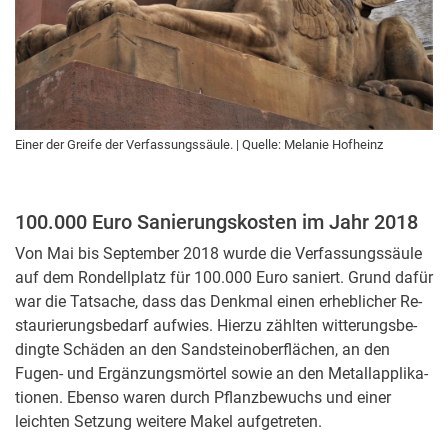
Einer der Greife der Verfassungssäule. | Quelle: Melanie Hofheinz
100.000 Euro Sanierungskosten im Jahr 2018
Von Mai bis September 2018 wurde die Verfassungssäule
auf dem Rondellplatz für 100.000 Euro saniert. Grund dafür
war die Tatsache, dass das Denkmal einen erheb­li­cher Re­
stau­rie­rungs­be­darf aufwies. Hierzu zählten witte­rungs­be­
dingte Schäden an den Sand­stei­no­ber­flä­chen, an den
Fugen- und Ergän­zungs­mör­tel sowie an den Me­tal­lappli­ka­
tio­nen. Ebenso waren durch Pflanz­be­wuchs und einer
leichten Setzung weitere Makel aufge­tre­ten.