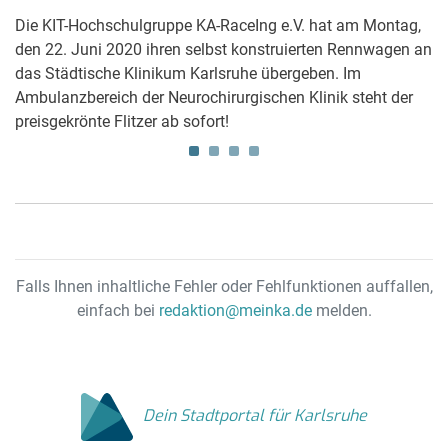
Die KIT-Hochschulgruppe KA-RaceIng e.V. hat am Montag,
Di
den 22. Juni 2020 ihren selbst konstruierten Rennwagen an
V
n
das Städtische Klinikum Karlsruhe übergeben. Im
F
ich
Ambulanzbereich der Neurochirurgischen Klinik steht der
In
preisgekrönte Flitzer ab sofort!
gi
Falls Ihnen inhaltliche Fehler oder Fehlfunktionen auffallen,
einfach bei
redaktion@meinka.de
melden.
Dein Stadtportal für Karlsruhe