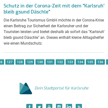
Schutz in der Corona-Zeit mit dem "Karlsruh'
bleib gsund Däschle"
Die Karlsruhe Tourismus GmbH möchte in der Corona-Krise
einen Beitrag zur Sicherheit der Karlsruher und der
Touristen leisten und bietet deshalb ab sofort das "Karlsruh‘
bleib gsund Däschle" an. Dieses enthält kleine Alltagshelfer
wie einen Mundschutz.
26
127
128
129
130
131
132
133
134
135
136
Dein Stadtportal für Karlsruhe